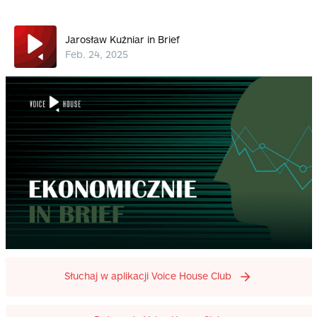
Jarosław Kuźniar in Brief
Feb. 24, 2025
Słuchaj w aplikacji Voice House Club